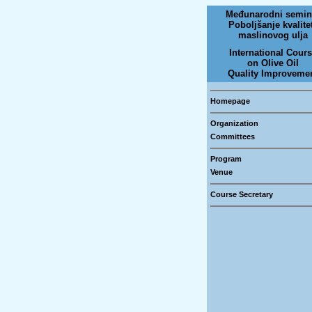
Međunarodni semin
Poboljšanje kvalite
maslinovog ulja
International Cour
on Olive Oil
Quality Improveme
Homepage
Organization
Committees
Program
Venue
Course Secretary