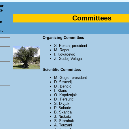
ar
te
Committees
se
nt
Organizing Committee:
S. Perica, president
M. Rapou
I. Kovacevic
Z. Gudelj-Velaga
Scientific Committee:
M. Gugic, president
D. Strucelj
Dj. Bencic
I. Klaric
O. Koprivnjak
Dj. Persuric
S. Divjak
P. Bakaric
B. Skarica
J. Niskota
S. Stambuk
A. Touzani